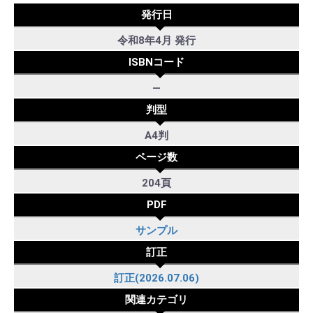
発行日
令和8年4月 発行
ISBNコード
―
判型
A4判
ページ数
204頁
PDF
サンプル
訂正
訂正(2026.07.06)
関連カテゴリ