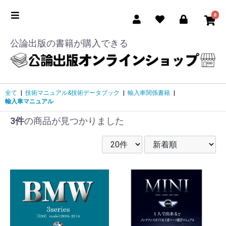
0
公論出版の書籍が購入できる
全て
|
技術マニュアル&技術データブック
|
輸入車関係書籍
|
輸入車マニュアル
3件
の商品が見つかりました