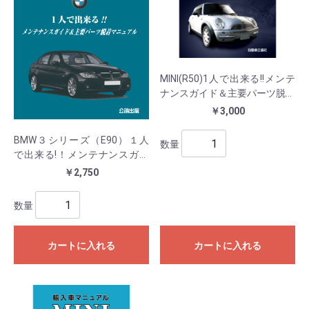
MINI(R50)1人で出来る!!メンテ
ナンスガイド＆主要パーツ脱着
マニュアル
￥3,000
BMW３シリーズ（E90）１人
数量
で出来る!！メンテナンスガイ
ド＆主要パーツ脱着マニュアル
￥2,750
数量
カートに入れる
カートに入れる