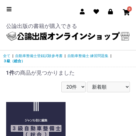
0
公論出版の書籍が購入できる
全て
|
自動車整備士登録試験参考書
|
自動車整備士 練習問題集
|
３級（総合）
1件
の商品が見つかりました